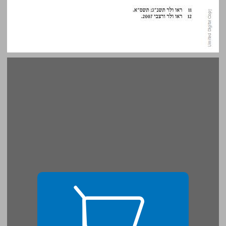
פרק א: הפועל "מצטער" כמבטא צער מתמשך ... 15