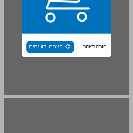
חזרה לאתר
כניסת רשומים