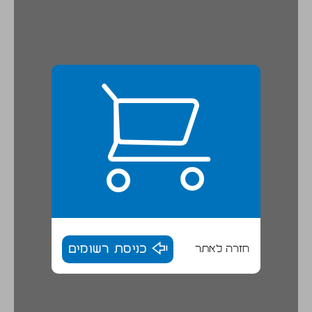
חזרה לאתר
כניסת רשומים