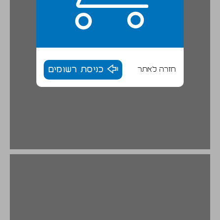
חזרה לאתר
כניסת רשומים