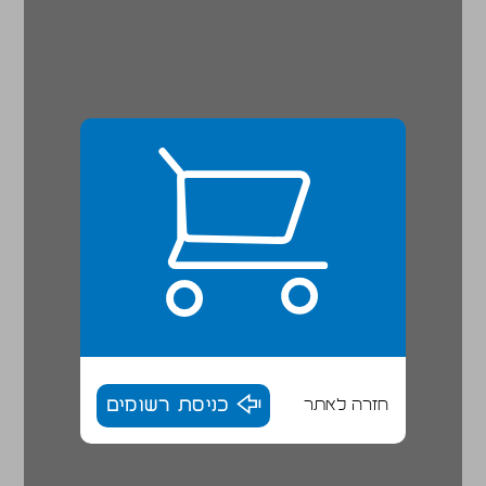
חזרה לאתר
כניסת רשומים