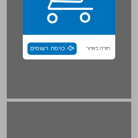
חזרה לאתר
כניסת רשומים