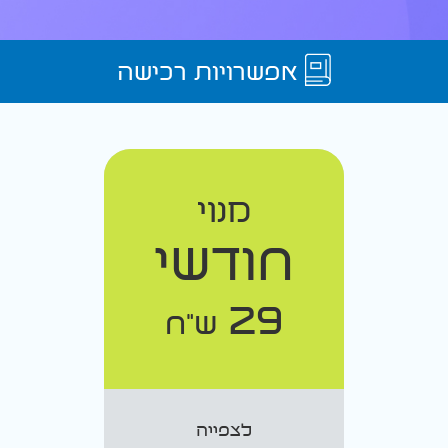
אפשרויות רכישה
מנוי
חודשי
29
ש"ח
לצפייה