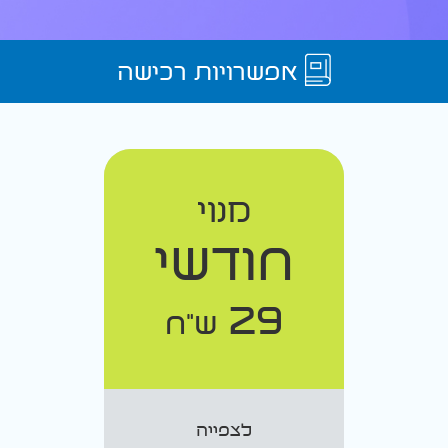
אפשרויות רכישה
מנוי
חודשי
29
ש"ח
לצפייה