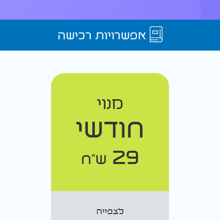
אפשרויות רכישה
מנוי
חודשי
29
ש"ח
לצפייה