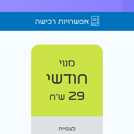
אפשרויות רכישה
מנוי
חודשי
29
ש"ח
לצפייה