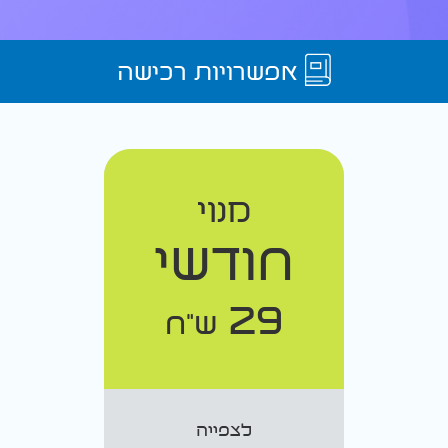
אפשרויות רכישה
מנוי
חודשי
29
ש"ח
לצפייה