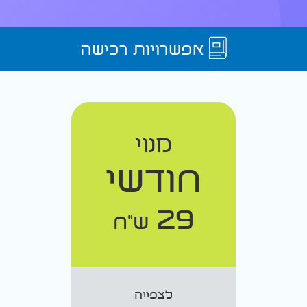
אפשרויות רכישה
מנוי
חודשי
29
ש"ח
לצפייה