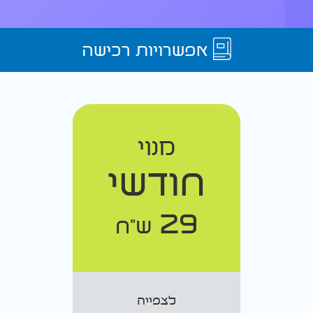
אפשרויות רכישה
מנוי
חודשי
29
ש"ח
לצפייה