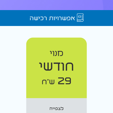
אפשרויות רכישה
מנוי
חודשי
29
ש"ח
לצפייה