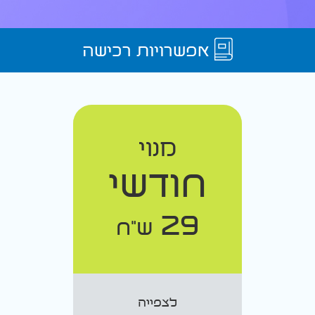
אפשרויות רכישה
מנוי
חודשי
29
ש"ח
לצפייה