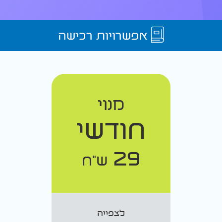
אפשרויות רכישה
מנוי
חודשי
29
ש"ח
לצפייה