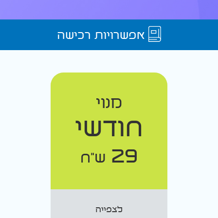
אפשרויות רכישה
מנוי
חודשי
29
ש"ח
לצפייה