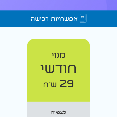
אפשרויות רכישה
מנוי
חודשי
29
ש"ח
לצפייה