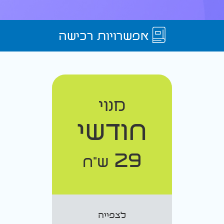
אפשרויות רכישה
מנוי
חודשי
29
ש"ח
לצפייה