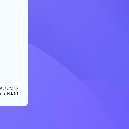
לרכישת ע
התנועה הק