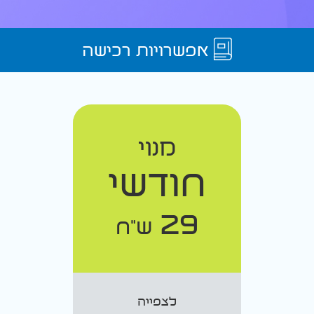
אפשרויות רכישה
מנוי
חודשי
29
ש"ח
לצפייה