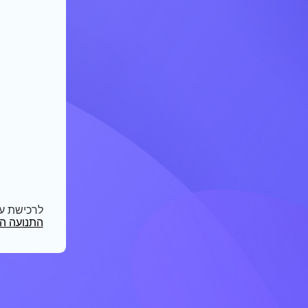
לרכישת ע
התנועה הק