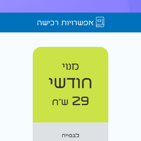
אפשרויות רכישה
מנוי
חודשי
29
ש"ח
לצפייה