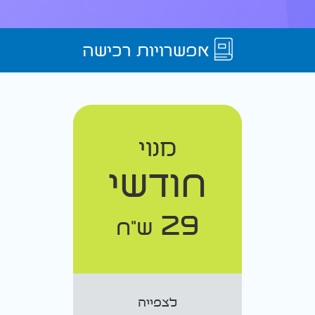
אפשרויות רכישה
מנוי
חודשי
29
ש"ח
לצפייה