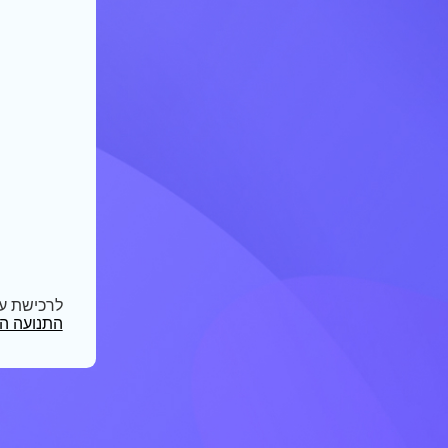
לרכישת ע
התנועה הק