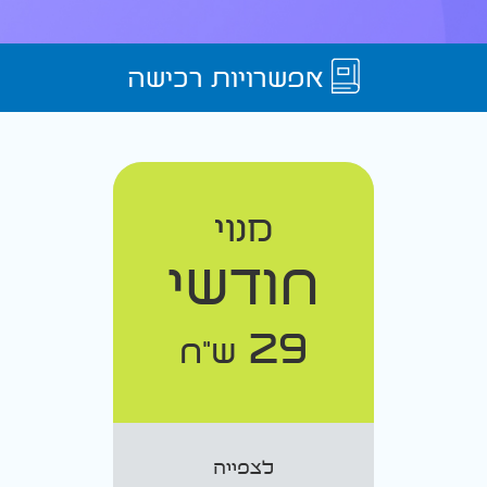
אפשרויות רכישה
מנוי
חודשי
29
ש"ח
לצפייה