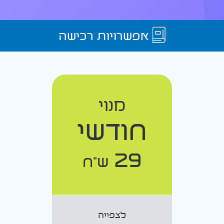
אפשרויות רכישה
מנוי
חודשי
29
ש"ח
לצפייה