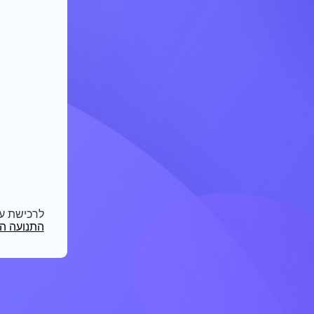
לרכישת ע
התנועה הק