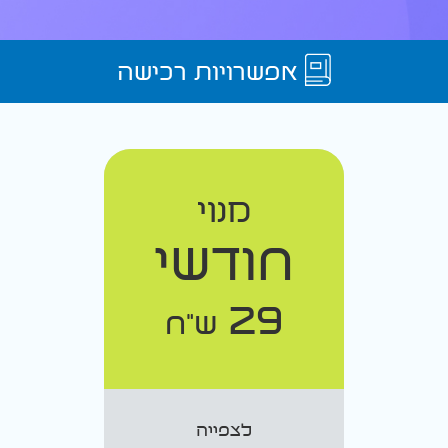
אפשרויות רכישה
מנוי
חודשי
29
ש"ח
לצפייה