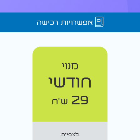
אפשרויות רכישה
מנוי
חודשי
29
ש"ח
לצפייה