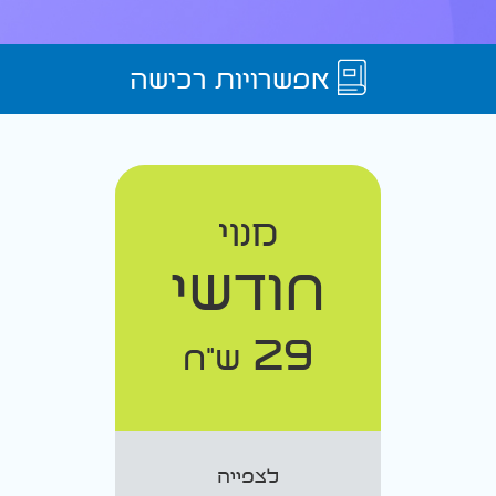
אפשרויות רכישה
מנוי
חודשי
29
ש"ח
לצפייה