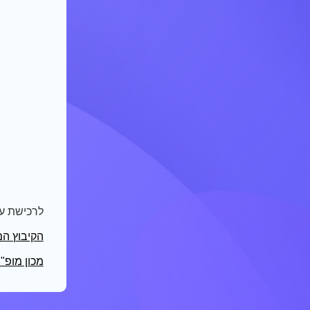
לרכישת ע
הקיבוץ ה
מכון מופ"