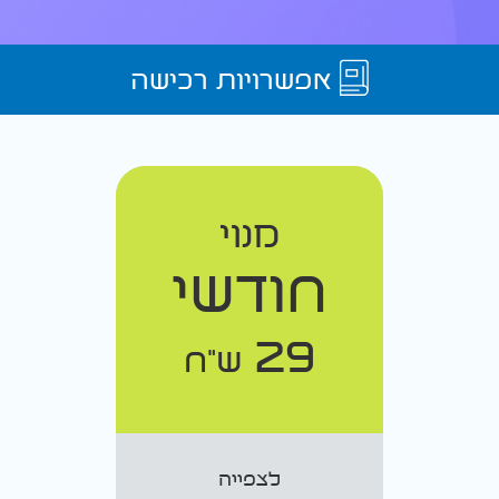
אפשרויות רכישה
מנוי
חודשי
29
ש"ח
לצפייה