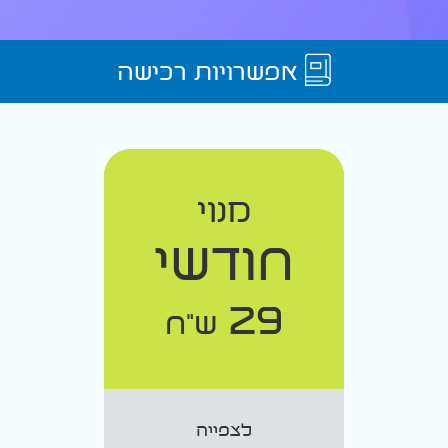
אפשרויות רכישה
מנוי
חודשי
29
ש"ח
לצפייה