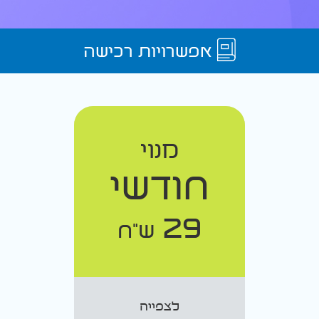
אפשרויות רכישה
מנוי
חודשי
29
ש"ח
לצפייה