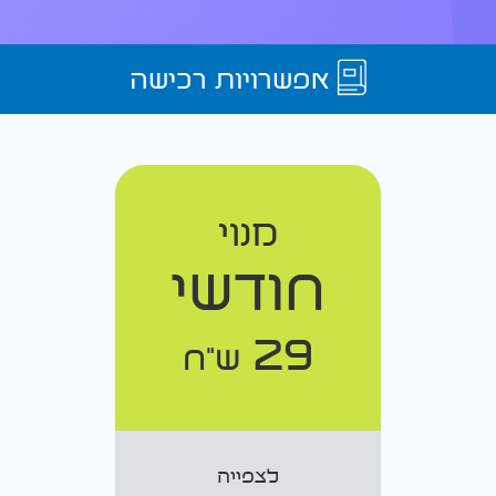
אפשרויות רכישה
מנוי
חודשי
29
ש"ח
לצפייה