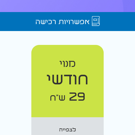
אפשרויות רכישה
מנוי
חודשי
29
ש"ח
לצפייה