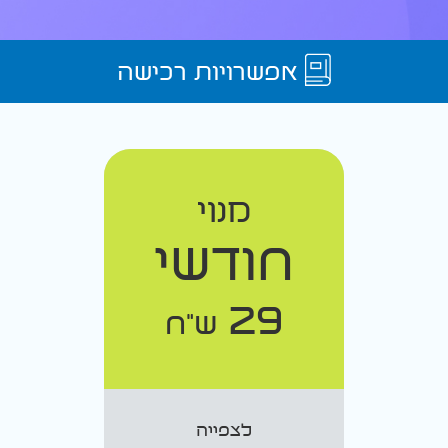
אפשרויות רכישה
מנוי
חודשי
29
ש"ח
לצפייה