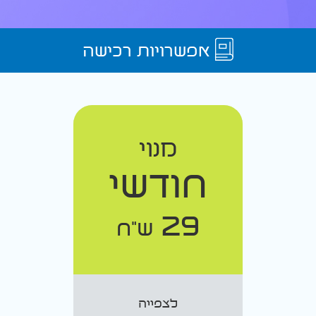
אפשרויות רכישה
מנוי
חודשי
29
ש"ח
לצפייה