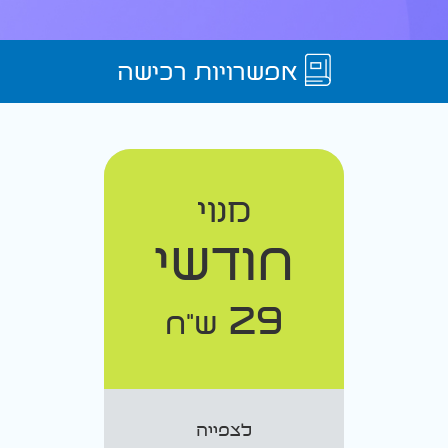
אפשרויות רכישה
מנוי
חודשי
29
ש"ח
לצפייה