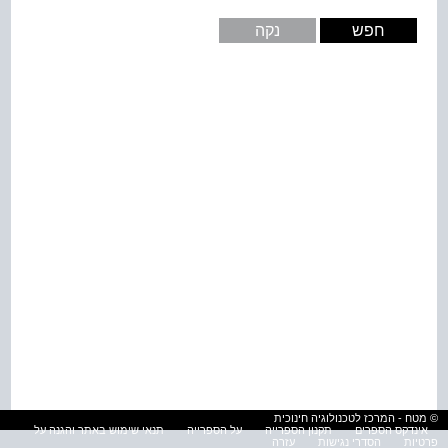
© מטח - המרכז לטכנולוגיה חינוכית
אינדקס הספרים
תקנון הספרייה
על הספרייה
תנאי שימוש באתר והגנה על
פרטיות
הסדרי נגישות
עזרה