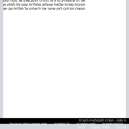
אור חדש ומפתיע נזרע על תהליכי התגבשותו של נוסח המקרא ו
חטיבות ספרות שלמות שנעלמו מתולדות עמנו עלו לפתע ממעמ
העשירו והרחיבו לאין שיעור את ידיעותינו על תולדות עם ישר
© מטח - המרכז לטכנולוגיה חינוכית
אינדקס הספרים
תקנון הספרייה
על הספרייה
תנאי שימוש באתר והגנה על
פרטיות
הסדרי נגישות
עזרה