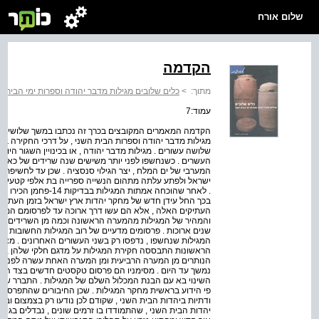
שלום אורח
הקדמה
מתוך:
>
כלים שלובים מגילות מדבר יהודה וספרות ימי הבית ה
עמוד:7
הקדמה המאמרים המקובצים בכרך זה נכתבו במשך שלושים שנ
מגילות מדבר יהודה וספרות הבית השני , על דרכי החקירה ב
שלושה עשורים . מגילות מדבר יהודה , או בכינויין השגור היום
העשרים . כשנחשפו לפני יותר משישים שנה שרידים של כאלף 
המערבי של ים המלח , יצר הגילוי סנסציה . שכן עד לחשיפת ה
ישראל ולפתע עלתה מתהום הנשייה ספרייה בת אלפי קטעים , 
. לאחר שהוכחה אמתות המ
בכך החל עידן חדש של מחקר יהדות ארץ ישראל בזמן העתיק .
העתיקים האלה , אלא הם עשו דרך ארוכה עד לפרסומם המלא
והמהיר של המגילות מהמערה הראשונה וכמה מן השרידים שה
שנים ארוכות . פרסומים מדעיים של רוב המגילות החשובות שה
המגילות שנחשפו , נדפסו רק בשני העשורים האחרונים . מצב 
הראשונות התבססה חקירת המגילות על מדגם חלקי שלהן , ש
הנותרים מן המערה הרביעית ומן המערה האחת עשרה לפני ש
נמשך עד היום . מסימניו הם פרסום טקסטים חדשים בצד הער
השינוי בא עם הבנת המכלול השלם של המגילות . התברר שה
פי הידוע בראשית מחקר המגילות . שכן החיבורים שהתפרסמו 
ודתיות ביהדות הבית השני , שקודם לכן נודעו רק בצמצום וב
יהדות הבית השני , שהתמודדו בו זרמים שונים , נבדלים בגי