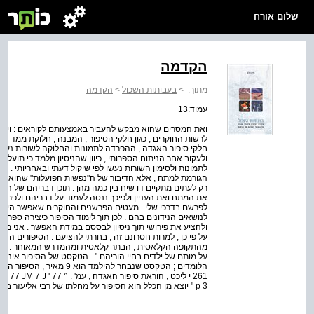
שלום אורח
הקדמה
מתוך:
>
בעבותות השכול
>
הקדמה
עמוד:13
ואת המסרים שהוא מבקש להעביר באמצעותם לקוראים : ויש ל
לרשות החוקרים , כגון חלקי הסיפור , המבנה , חלוקת ממד הזמן 
חלקי סיפור האגדה , ההפרדה לתמונות והחלוקה לשורות נע
לתמונות ולסימון השורות נעשו לפי שיקול דעתי ובאחריותי .
הגורמת למתח , אלא הדיבור של ה"נפשות הפועלות" שהוא העיק
רק לעתים מתקיים דו שיח בין כמה מהן . תוכן דבריהם של ה
את המתח ואת העניין ולפיכך ננסה לעמוד על דבריהם ולפרשם .
לפרשם בדרכי שלי . מעטים הפרשנים והחוקרים שאפשר היה להי
לנושאים הנידונים בהם . לכן תוך לימוד הסיפור כיצירה ספרות
ולהציע את פירושי תוך ניסיון לבססם במידת האפשר . אני מוד
על פי כן , למרות חסרונם זה , בחרתי להציעם . הסיפורים הנל
מהתקופה הקלאסית , הבתר קלאסית ומהמדרש המאוחר . הבחי
על מותם של ילדים בחיי הוריהם " . הטקסט של הסיפור איננו
261 י ליכט , הוראת סיפור האגדה 
p 3 " יוצא מן הכלל הוא הסיפור על מחלתו של רבי אליעזר בן הורקנוס , ובסיכה לבחירתו אעסוק בפרק הדן בו .