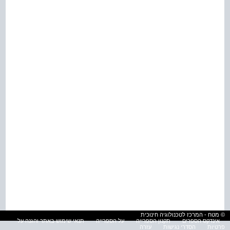
© מטח - המרכז לטכנולוגיה חינוכית
אינדקס הספרים
תקנון הספרייה
על הספרייה
תנאי שימוש באתר והגנה על
פרטיות
הסדרי נגישות
עזרה