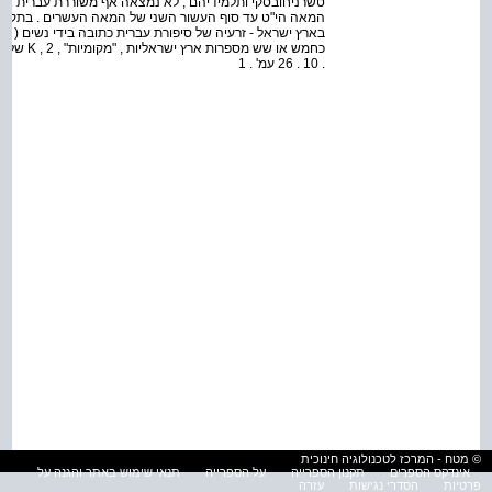
טשרניחובסקי ותלמידיהם , לא נמצאה אף משוררת עברית אחת 
המאה הי"ט עד סוף העשור השני של המאה העשרים . בתקופת זו
בארץ ישראל - זרעיה של סיפורת עברית כתובה בידי נשים ( מ
. 10 . 26 עמ' . 1
© מטח - המרכז לטכנולוגיה חינוכית
אינדקס הספרים
תקנון הספרייה
על הספרייה
תנאי שימוש באתר והגנה על
פרטיות
הסדרי נגישות
עזרה