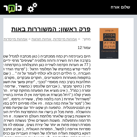
שלום אורח
פרק ראשון: המשוררות באות
מתוך:
>
אמהות מייסדות, אחיות חורגות
>
אמהות מייסדות, אח
עמוד:12
היום בענייךמה רק כמה ממכתביה ( כגון מכתבה למנדל שטרן , 
בקרבה את רוח השירה ודוחה מלפניה "שעיפים" מרפי ידיים כגון :
( 77 או הערות הקדמה לשיריה כגון התנצלותה בהקדמתה ל
לימודי קודש במחיצתו של המלומד הדגול : ( "פרצתי הגדר ולא
בתקופות מאוחרות היסטוריונים , חוקרים ומבקרים , מקורם בה
התלהבות בקרב כמה מסופרי "כוכבי , "יצחק ומשך את תשומת לי
סדן ( כחוקר ומבקר , ( אברהם שלונסקי ( כמשורר , שדימה למ
זמורה ( כמו"ל , ( אינו מוציא את הופעתה מחזקת קוריוז . הרצו
מארץ קולה ( "רחל מבשרת או מקדימה אין לו אחיזה בהווייה הה
"משוררות" אחרות ( חנה בלומה סולץ , ששיריה נדפסו , "השח
ואל ( "מטר על אחת כמה וכמה . היו אלה ספיחים דלים בפא
ציון הםנטימנטלית . כתופעה הן שקעו יחד עם שקיעת ספרות
וההשכלה . פחות מכל הן בישרו את ההתפרצות הלירית העזה 
הראשונות בשנים שלאחר מלחמת העולם הראשונה . זו היתה 
תדהמה והתפעלות . משנות העשרים ואילך נעשתה השירה הליר
מסורת רצופה פחות או יותר של יצירת נשים , שנוספו לה מדי כ
ספרויות אירופה ( למשל , הספרות האנגלית , ( שבהן התבצרה
דווקא בתקופת העליה הגדולה של השירה העברית עם כניסתה ל