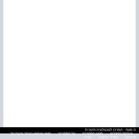
© מטח - המרכז לטכנולוגיה חינוכית
אינדקס הספרים
תקנון הספרייה
על הספרייה
תנאי שימוש באתר והגנה על
פרטיות
הסדרי נגישות
עזרה