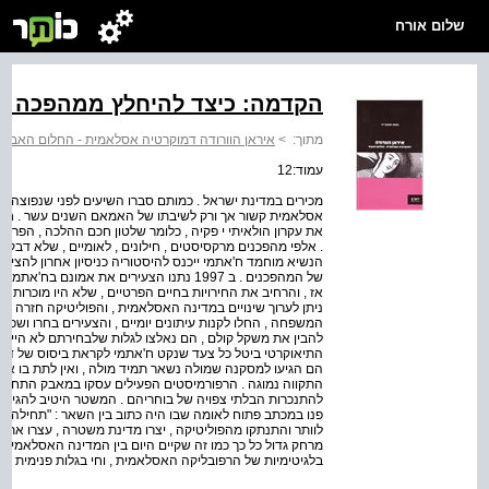
שלום אורח
הקדמה: כיצד להיחלץ ממהפכה 
מתוך:
>
איראן הוורודה דמוקרטיה אסלאמית - החלום האבוד
עמוד:12
מכירים במדינת ישראל . כמותם סברו השיעים לפני שנפוצה תור
אסלאמית קשור אך ורק לשיבתו של האמאם השנים עשר . ח'ומי
את עקרון הולאיתי י פקיה , כלומר שלטון חכם ההלכה , הפרשן
. אלפי מהפכנים מרקסיסטים , חילונים , לאומיים , שלא דבקו 
הנשיא מוחמד ח'אתמי ייכנס להיסטוריה כניסיון אחרון להצ
של המהפכנים . ב 1997 נתנו הצעירים את אמונ
אז , והרחיב את החירויות בחיים הפרטיים , שלא היו מוכרות 
ניתן לערוך שינויים במדינה האסלאמית , והפוליטיקה חזרה ל
המשפחה , החלו לקנות עיתונים יומיים , והצעירים בחרו ושכנ
להבין את משקל קולם , הם נאלצו לגלות שלבחירתם לא היית
התיאוקרטי ביטל כל צעד שנקט ח'אתמי לקראת ביסוס של דמוק
הם הגיעו למסקנה שמולה נשאר תמיד מולה , ואין לתת בו אמון
התקווה נמוגה . הרפורמיסטים הפעילים עסקו במאבק התחפרו
פנו במכתב פתוח לאומה שבו היה כתוב בין השאר : "תחילה זר
לוותר והתנתקו מהפוליטיקה , יצרו מדינת משטרה , עצרו את 
מרחק גדול כל כך כמו זה שקיים היום בין המדינה האסלאמית 
בלגיטימיות של הרפובליקה האסלאמית , וחי בגלות פנימית