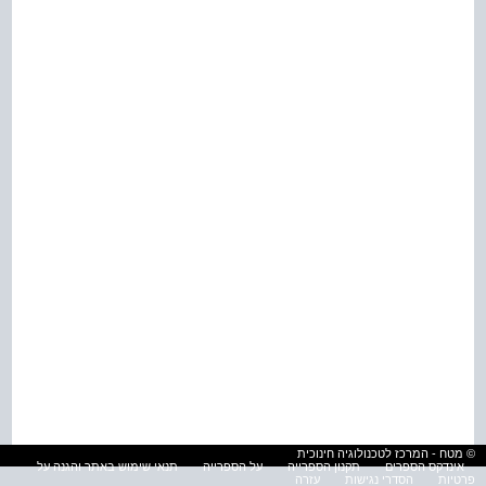
© מטח - המרכז לטכנולוגיה חינוכית
אינדקס הספרים
תקנון הספרייה
על הספרייה
תנאי שימוש באתר והגנה על
פרטיות
הסדרי נגישות
עזרה