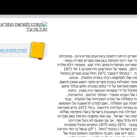
ים הייתה דחוסה באירועים מודיעיניים - מהכרזתו
המפקחת המצרי ועד ריכוז הכוחות בצבאות מצרים וסוריה במאי -
המודיעין הפיקודית מתוך חדר קטן . מאחורי דלת פלדה
כבדה ובה צוהר ראובן שמעיה , שהיה אז קצין מערך בפיקוד הדתם , מספר על החודשים הדרמטיים 1 יולי 1971
הכריז נשיא מצרים , אנואר סאדאת , על שנה זו כשנת ההכרעה . " במהלך דצמבר 1971 החל צבא מצרים בתרגיל
חמה שלו למתקפה רבתי בגזרת התעלה . אנחנו
 אחר הפעילות בצבא מצרים מתוך חשש שאכן תיושם
תפס סאדאת על ידי כולם כמנהיג חלש ובלתי נחוש
תרגיל על ידי מקורות האיסוף היה מצוין . ניתוח
ה מפורג 1 ת על תורת הלחימה של הצבא המצרי - מהלכי הכינוס , ההיערכות ,
צת הסוללה על הגדה המזרחית של התעלה . עבור
עלה עם הסוללה , ושם למדנו לראשונה על השימוש
בסילוני מים לפריצת מעברים בסוללה ולהנעת הכוחות הצולחים בגזרות הצליחה הידועות . ביולי 1972 גירש סאדאת
זו הגדילה את השאננות בישראל בשל התפיסה שללא
ה נגד ישראל . עם זאת נמשכה הזרמת נשק סובייטי
רי תרגיל מפקדות גדול נוסף , אך גם הפעם לא ניצל את ריכוז
הכוחות לתרגיל לביצוע המתקפה שבסופו של דבר הגיעה באוקטובר . 1973 במאי 1973 התקיים תרגיל מפקדות
 בישראל ( כוננות "כחול , ( "לבן ובשל כך כפי הנראה
 כיום ידוע שכך הוכנה ההפתעה האסטרטגית של