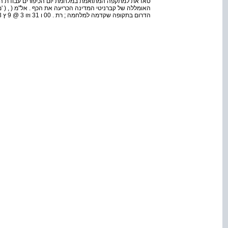
סאדאת למתקפה המתואמת במלחמת יום הכיפורים עבודת המו
האומללה של קברניטי המדינה הכריעה את הכף . אל"מ ( , ( '
הדרום בתקופה שקדמה למלחמה ; רת . 00 ו 31 וזו 3 @ 9 ץ 3 רחו 31