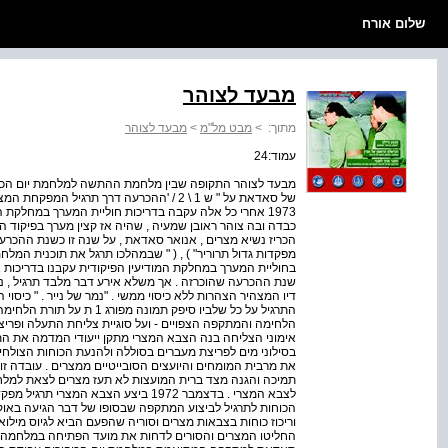
שלום אורח
מבעד לצוהר
מתוך:
>
מבט מל"מ
>
מבעד לצוהר
עמוד:24
מבעד לצוהר התקופה שבין מלחמת ההתשה למלחמת יום הכיפור
של סאדאת על " ש 1 \ 2 / 'ההכרעה דרך תרגיל 
1973 אחרי כל אלה עקבה בדריכות חוליית המערך במחלקת 
מפקדות גדול תרוריר" ) , ( " שבמהלכו תרגל את תוכנית המל
בחוליית המערך במחלקת המודיעין הפיקודית עקבנו בדריכות
שנת ההכרעה שהוכרזה . אך משלא אירע דבר מלבד תרגיל , נ
דיו המצהיר הצהרות ללא כיסוי ממשי . "נמר של נייר . " כיסוי ה
התרגיל על כל שלביו סיפק תמונ
הלחימה והמתקפה הצפויים - ועל סוגיית צליחת התעלה ופרי
אימוני הצליחה בנה הצבא המצרי מתקן ייעודי המדמה את הת
את מרבית המומחים והיועצים הסובייטיים ממצרים . עובדה 
תמיכה והגנה מצד ברית המועצות לא תעז מצרים לצאת למלחמ
לצבא המצרי . בדצמבר 1972 ביצע הצבא המצ
וריכוז כוחות בצבאות מצרים וסוריה שהפעם הביא לגיוס מילואים
החליטו המצרים והסורים לדחות את מועד הפתיחה במלחמה .