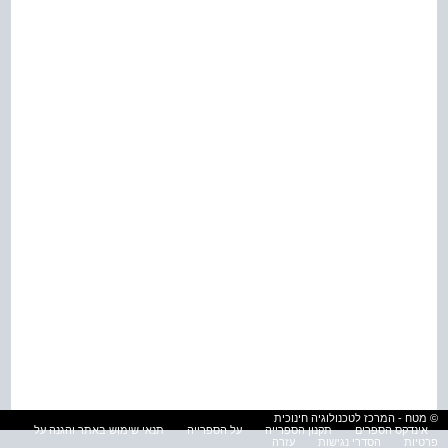
© מטח - המרכז לטכנולוגיה חינוכית
אינדקס הספרים
תקנון הספרייה
על הספרייה
תנאי שימוש באתר והגנה על
פרטיות
הסדרי נגישות
עזרה