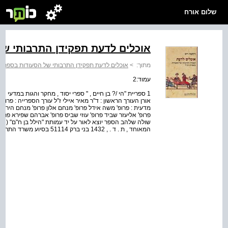
שלום אורח
אוכלים לדעת תפקידן התרבותי של
מתוך:
>
אוכלים לדעת תפקידן התרבותי של הסעודות בספרות
עמוד:2
1 ספריית "הי /? בן חיים , " ספרי יסוד , מחקר והגות במדעי ה
אורן העורך הראשון : ד"ר מאיר איילי ז"ל עורך הספרייה : פרו
מדעית : פרופ' משה אידל פרופ' מנחם אלון פרופ' מנחם הירשמן 
פרופ' אליעזר שביד פרופ' עוזי שביס פרופ' אברהם שפירא פרופ
המאוחד , ת . ד . , 1432 בני ברק 51114 בסיוע משרד התרבות והספורס