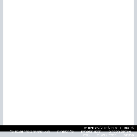
© מטח - המרכז לטכנולוגיה חינוכית
אינדקס הספרים
תקנון הספרייה
על הספרייה
תנאי שימוש באתר והגנה על
פרטיות
הסדרי נגישות
עזרה