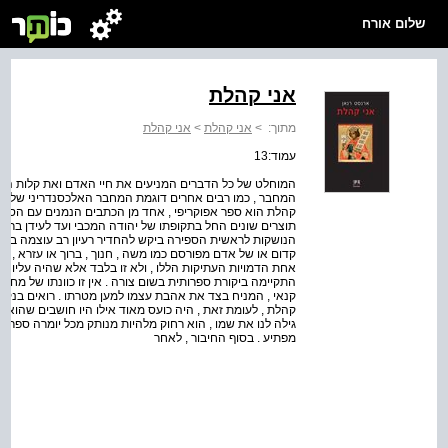
שלום אורח
אני קהלת
מתוך:
>
אני קהלת
>
אני קהלת
עמוד:13
המוחלט של כל הדברים המניעים את חיי האדם ואת קלות ה
המחבר , כמו רבים אחרים דוגמת המחבר האלכסנדריני של " 
קהלת הוא ספר אפוקריפי , אחד מן הכתבים הנמנים עם הספ
תוצרים שונים החל בתקופתו של יהודה המכבי ועד לעידן בר כ
הנושקות לראשית הספירה ביקש להחדיר רעיון רב עוצמה בקרב 
קדום או של אדם מפורסם כמו משה , חנוך , ברוך או עזרא , ול
אחת הדמויות העתיקות הללו , ולא זו בלבד אלא שהיה עליו לג
התקיימה ביקורת ספרותית בשום צורה . אין זו כוונתו של מחבר
קנאי , המניח בצד את אהבת עצמו למען מטרתו . רואים בנקל
קהלת , לעומת זאת , היה כועס מאוד אילו היו חושבים שהוא 
גילה לנו את שמו , הוא רחוק מלהיות מנותק מכל יומרה ספרותי
מפתיע . בסוף החיבור , לאחר