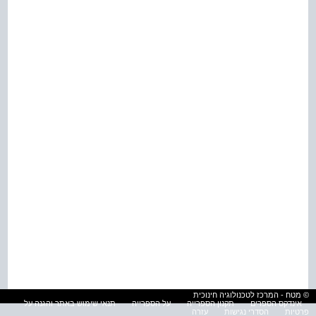
© מטח - המרכז לטכנולוגיה חינוכית
אינדקס הספרים
תקנון הספרייה
על הספרייה
תנאי שימוש באתר והגנה על
פרטיות
הסדרי נגישות
עזרה