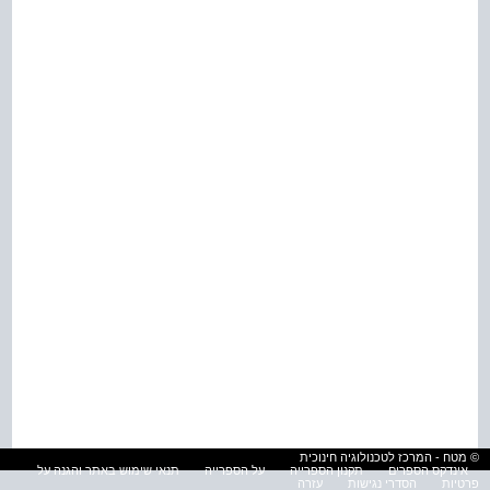
© מטח - המרכז לטכנולוגיה חינוכית
אינדקס הספרים
תקנון הספרייה
על הספרייה
תנאי שימוש באתר והגנה על
פרטיות
הסדרי נגישות
עזרה