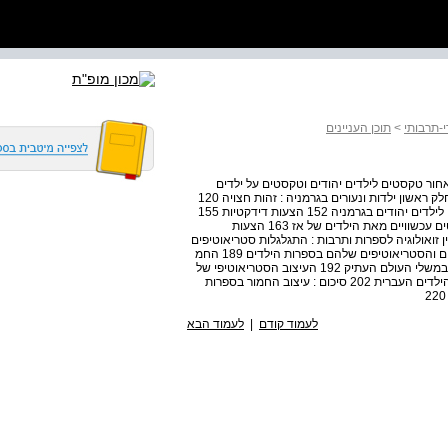
-תרבותי
>
תוכן העניינים
אחור טקסטים לילדים יהודים וטקסטים על ילדים
יהודים בתקופת הר"ו השלישי / רונה לבנת 117 הקדמה 119 חלק ראשון ילדות ונעורים בגרמניה : זהות חצויה 120
הזרם הציוני 125 הזרם המרכזי-ליברלי 144 םיכום : 0 קם 0 ים לילדים יהודים בגרמניה 152 הצעות דידקטיות 155
חלק שני סקםטים לילדים יהודים בגרמניה הנאצית מול טקסטים עכשוויים מאת הילדים של אז 163 הצעות
פיה 175 נספחים 179 0 רק רביע : " בין זואולוגיה לספרות ותרבות : התגלגלות סטריאוטיפים
של החמור בספרות הילדים / טל קוגמן 187 הקדמה : בעלי חיים והסטריאוטיפים שלהם בספרות הילדים 189 החמ
1 ר הטיפש והנחות : תולדות הסטריאוטיפ השלילי של החמור במשלי העולם העתיק 192 העיצוב הסטריאוטיפי של
החמור בספרות הילדים העולמית 195 דמות החמור בספרות הילדים העברית 202 סיכום : עיצוב החמור בספרות
לעמוד קודם
|
לעמוד הבא