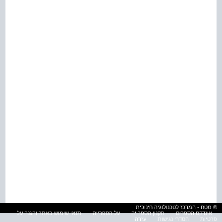
© מטח - המרכז לטכנולוגיה חינוכית
אינדקס הספרים
תקנון הספרייה
על הספרייה
תנאי שימוש באתר והגנה על
פרטיות
הסדרי נגישות
עזרה