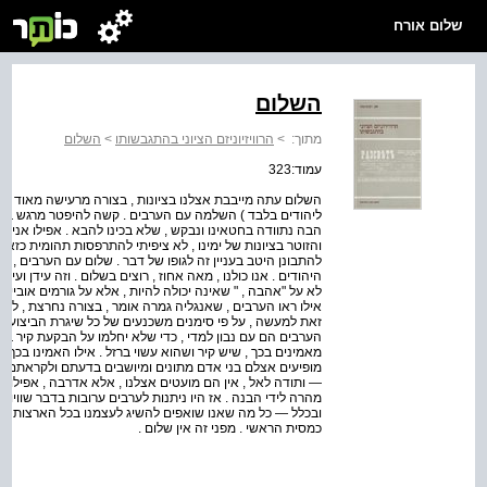
שלום אורח
השלום
מתוך:
>
הרוויזיוניזם הציוני בהתגבשותו
>
השלום
עמוד:323
השלום עתה מייבבת אצלנו בציונות , בצורה מרעישה מאוד , מ
ליהודים בלבד ) השלמה עם הערבים . קשה להיפטר מרגש בח
הבה נתוודה בחטאינו ונבקש , שלא בכינו להבא . אפילו אני , 
והזוטר בציונות של ימינו , לא ציפיתי להתרפסות תהומית כזאת 
להתבונן היטב בעניין זה לגופו של דבר . שלום עם הערבים , כמו
היהודים . אנו כולנו , מאה אחוז , רוצים בשלום . וזה עידן ועידנ
לא על "אהבה , " שאינה יכולה להיות , אלא על גורמים אובייקט
אילו ראו הערבים , שאנגליה גמרה אומר , בצורה נחרצת , לעוד
זאת למעשה , על פי סימנים משכנעים של כל שיגרת הביצוע המ
הערבים הם עם נבון למדי , כדי שלא יחלמו על הבקעת קיר ברזל
מאמינים בכך , שיש קיר ושהוא עשוי ברזל . אילו האמינו בכך ,
מופיעים אצלם בני אדם מתונים ומיושבים בדעתם ולקראתם הי
— ותודה לאל , אין הם מועטים אצלנו , אלא אדרבה , אפילו רב
מהרה לידי הבנה . אז היו ניתנות לערבים ערובות בדבר שוויון ז
ובכלל — כל מה שאנו שואפים להשיג לעצמנו בכל הארצות . 
כמסית הראשי . מפני זה אין שלום .