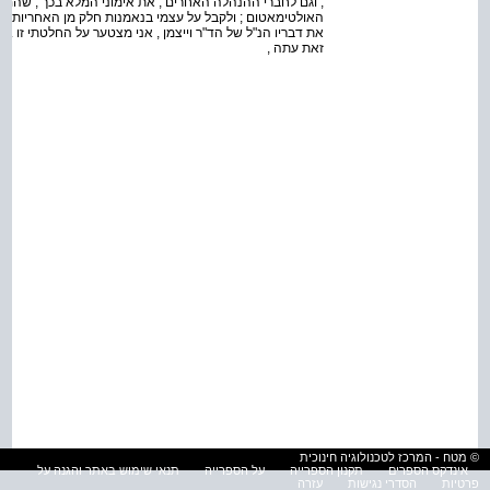
, וגם לחברי ההנהלה האחרים , את אימוני המלא בכך , שהם 
האולטימאטום ; ולקבל על עצמי בנאמנות חלק מן האחריות ה
את דבריו הנ"ל של הד"ר וייצמן , אני מצטער על החלטתי זו . נ
זאת עתה ,
© מטח - המרכז לטכנולוגיה חינוכית
אינדקס הספרים
תקנון הספרייה
על הספרייה
תנאי שימוש באתר והגנה על
פרטיות
הסדרי נגישות
עזרה