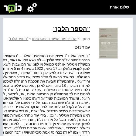
שלום אורח
"הספר הלבן"
מתוך:
>
הרוויזיוניזם הציוני בהתגבשותו
>
"הספר הלבן"
עמוד:243
" בנאומו אמר ד"ר וייצמן את המשפטים האלה . - 'כשהועמד הא' ז
הכרח לחתום על 'הספר הלבן' — לא נשא הוא אז נאום , כמו ש
ממשלת אנגליה או לפני סמואל או לפני שר המושבות ולשאת א
לנכון לקבוע כלהלן
שמונה חודשים עבודה למען קרן היסוד . המזכיר , שהמתין לי 
והודיע לי , שהממשלה תובעת את הסכמת ההנהלה למסמך זה
למחרת הבוקר , 18 ביוני ; ואם לא כן , מאיימים על
בלתי רצויה להסתדרות הציונית . עם זה , הבטיח לי הד"ר וייצ
להטות את לב הממשלה מן התביעה הזאת , או , למצער , לרכך
הועיל , ומשרד המושבות עומד על דעתו בעניין האולטימאטום 
. ישיבת ההנהלה שהרכבה תוגבר על ידי זימונם של חברי הוועד
והיה עליה לקבל החלטה עוד לפני הבוקר שלאחריו . ברור איפוא
אפשרות ליזום צעדים מדיניים אילו שהם , או כפי שמביע זאת ה
ראש ממשלת אנגליה . " נכון , בידי עוד נותרה אפשרות 
הצפויה , להסיר מעלי כל אחריות לה , ואחר — לעזוב את ההנה
לשתף עצמי עם עמיתי אף בחרפת התבוסה , — למרות העובדה
נכשלה בהיעדרי , ושעוד לפני שעות אחדות בכלל לא ידעתי על
הד"ר וייצמן לא רק בבחינת אמת סובייקטיווית ( דבר המובן מאל