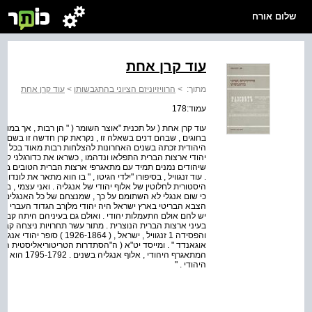
שלום אורח
עוד קרן אחת
מתוך:
>
הרוויזיוניזם הציוני בהתגבשותו
>
עוד קרן אחת
עמוד:178
עוד קרן אחת ( על תכנית "אוצר השומר ( " הן רבות , אך במוק
בחוגים , שבהם דנים בשאלה זו , נקראת קרן חדשה זו בשם "או
היהודית זכתה בשנים האחרונות להצלחות רבות מאוד בכל העו
יהודי ארצות הברית התפלאו ונדהמו , כשראו את כדורגלני קבוצ
שיהודים נמנים תמיד עם מתאגרפי ארצות הברית הטובים ביות
. עוד זנגוויל , בסיפורו "ילדי הגיטו , " בו הוא מתאר את לונדון
כי שום אנגלי לא השתומם על כך , שמנצחם של כל האנגלים והא
הצבא הבריטי בארץ ישראל היה יהודי מלןרב הגדוד העברי . מ
יש להם אולם התעמלות יהודי . ואולם גם בעיניהם היתה קבו
בעיני ארצות הברית הנוצרית . מתור עשר תחרויות ניצחה קבוצ
והפסידה 1 זנגוויל , ישראל , ( 
המתאגרף היהוד
היהודי . "