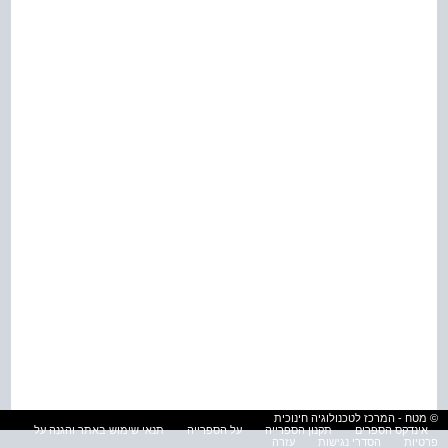
© מטח - המרכז לטכנולוגיה חינוכית
אינדקס הספרים
תקנון הספרייה
על הספרייה
תנאי שימוש באתר והגנה על
פרטיות
הסדרי נגישות
עזרה