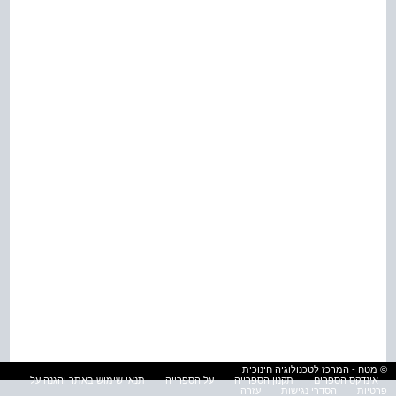
© מטח - המרכז לטכנולוגיה חינוכית
אינדקס הספרים
תקנון הספרייה
על הספרייה
תנאי שימוש באתר והגנה על
פרטיות
הסדרי נגישות
עזרה