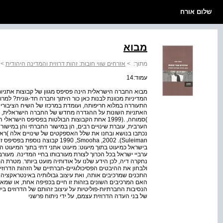
שלום אורח
מבוא
מתוך:
>
אזרחים שווי חובות: זהות דרוזית והמדינה היהודית
>
עמוד:14
מבוא החברה הישראלית הינה פסיפס מגוון של קבוצות אתניות,
המדיניות מכוונת לבנות כאן כור היתוך וחברה חד-גונית? למר
התעוררה במלוא חריפותה, ועומדת במרכזו של השיח הציבורי 
האתניות השונות על ההגדרה מחדש של החברה הישראלית, 
)סמוחה, .(1999 אחת הקבוצות הבולטות בפסיפס הי
הערבית, עוברת שינויים רבים, הן במישור החברתי והן במישור
1990 ,Smooha ,2002 .(Suleiman ק
בישראל כמיעוט בתוך מיעוט: מיעוט אתני דתי בתוך המיעוט 
ערביי ישראל בכל הכרוך לצורת מעורבותו בחיי המדינה. מעורבו
נחקרה דיה, לכן הידע שלנו על אודותיה מועט ביותר. מטרת ה
ולבחון את ההיבטים הפסיכולוגיים-חברתיים של הזהות הדרוז
התכנים שמרכיבים אותה, ואת עיצוב גבולותיה באינטראקציה 
האם המרכיבים השונים בזהות זו חיים בכפיפה אחת, או שמא 
הנסיבות החברתיות-פוליטיות על עיצוב זהותם של הדרוזים ב
של בני העדה הדרוזית עצמם, על ידי ניתוח פרשני