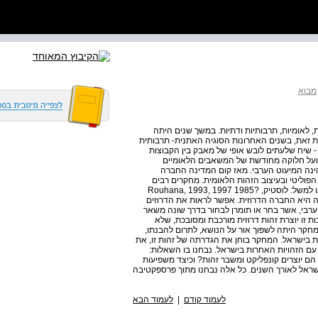
מבוא
 לאומיות, תרבותיות ודתיות. במשך שנים היתה
ות זאת, בשנים האחרונות הסוגיה האתנית- תרבותית
- שיח שלעתים לובש אופי של מאבק בין הקבוצות
ועל חלוקה מחודשת של המשאבים הלאומיים
שראלי הינה המיעוט הערבי. מאז קום המדינה החברה
 הפוליטי ובעיצוב הזהות הלאומית. מחקרים רבים
נכתבו בנושא ובחנו את שלל האספקטים של שינויים אלה )ראו למשל: לוסטיק, ?1985 1997 ,1993 ,Rouhana
בוצה נוספת בפסיפס זה היא החברה הדרוזית. אפשר לראות את הדרוזים
הערבי, אשר בחר או תומרן לבחור בדרך שונה משאר
ת זו יוצרת זהות דרוזית מורכבת ומסובכת, שלא
מחקר היתה לשפוך אור על הנושא, לתרום להבנתו,
ית בישראל. המחקר בוחן את הגדרתה של זהות זו, את
עם הזהויות האחרות בישראל. נבחנו בו השאלות:
הם יוצרים קונפליקט ומשבר זהות? וכיצד משפיעות
ישראל לאורך השנים. כל אלה נבחנו מתוך פרספקטיבה
לעמוד קודם
|
לעמוד הבא