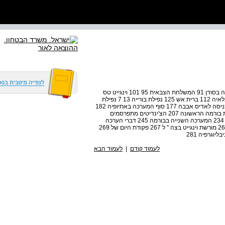
פרק גי — וינגייט באתיופיה 87 חזרה למזרח התיכון 87 העבודה בסודן 91 המשלחת הצבאית 95 101 וינגייט טס
למשלחת 97 מתולדותיה של אתיופיה 101 הנפת הדגל 108 בלאיה 112 ברית אש 125 נפילת בורייה 13 7 נפילת
דמבצ'ה 146 " כוח גדעון" בפעולתו 148 מסע הניצחון 174 הכניסה לאדיס אבבה 177 סוף המערכה באתיופיה 182
פרק די — בורמה 203 וינגייט חוזר לשירות הצבאי 203 מערכת בורמה הראשונה 207 הצ'ינדיטים מתפרסמים
בעולם כולו 227 הוועידה בקנדה 230 הכנות למערכה השנייה 234 המערכה השנייה בבורמה 245 דברי הערכה
256 הפעילות נמשכת 264 השפעתו של וינגייט על היפאנים 265 מורשת וינגייט בצה '' ל 267 פקודת היום של 269
לעמוד קודם
|
לעמוד הבא