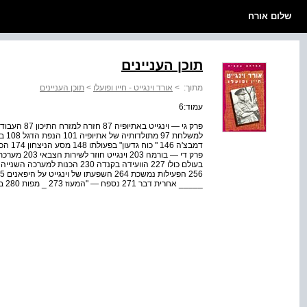
שלום אורח
תוכן העניינים
מתוך:
>
אורד וינגייט - חייו ופועלו
>
תוכן העניינים
עמוד:6
_____ אחרית דבר 271 נספח — "המעוז 273 _ מפות 280 ביבליוגרפיה 281